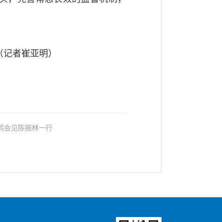
（记者崔亚明）
： 任振鹤会见陈振林一行