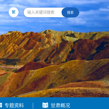
繁
搜索


专题资料
甘肃概况