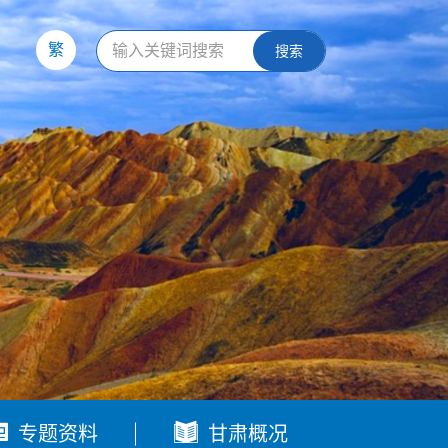
繁
搜索


专题资料
甘肃概况