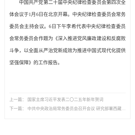
中国共产党第二十届中央纪律检查委员会第四次全
体会议于1月6日在北京开幕。中央纪律检查委员会常务
委员会主持会议。6日下午李希代表中央纪律检查委员
会常务委员会作题为《深入推进党风廉政建设和反腐败
斗争，以全面从严治党新成效为推进中国式现代化提供
坚强保障》的工作报告。
上一篇： 国家主席习近平发表二〇二五年新年贺词
下一篇： 中共中央政治局常务委员会召开会议 研究部署西藏定
日抗震救灾工作中共中央总书记习近平主持会议