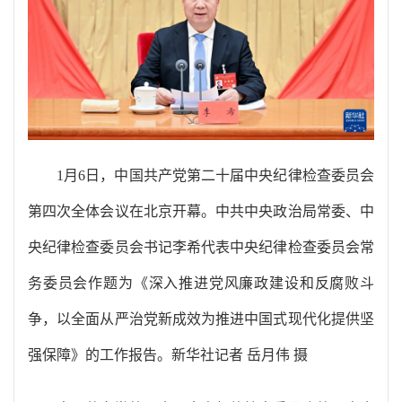
1月6日，中国共产党第二十届中央纪律检查委员会
第四次全体会议在北京开幕。中共中央政治局常委、中
央纪律检查委员会书记李希代表中央纪律检查委员会常
务委员会作题为《深入推进党风廉政建设和反腐败斗
争，以全面从严治党新成效为推进中国式现代化提供坚
强保障》的工作报告。新华社记者 岳月伟 摄