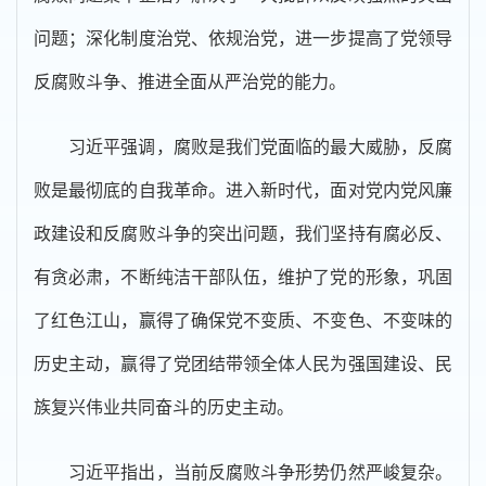
问题；深化制度治党、依规治党，进一步提高了党领导
反腐败斗争、推进全面从严治党的能力。
习近平强调，腐败是我们党面临的最大威胁，反腐
败是最彻底的自我革命。进入新时代，面对党内党风廉
政建设和反腐败斗争的突出问题，我们坚持有腐必反、
有贪必肃，不断纯洁干部队伍，维护了党的形象，巩固
了红色江山，赢得了确保党不变质、不变色、不变味的
历史主动，赢得了党团结带领全体人民为强国建设、民
族复兴伟业共同奋斗的历史主动。
习近平指出，当前反腐败斗争形势仍然严峻复杂。