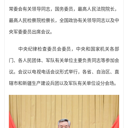
常委会有关领导同志，国务委员，最高人民法院院长，
最高人民检察院检察长，全国政协有关领导同志以及中
央军委委员出席会议。
中央纪律检查委员会委员，中央和国家机关各部
门、各人民团体、军队有关单位主要负责同志等参加会
议。会议以电视电话会议形式举行，各省、自治区、直
辖市和新疆生产建设兵团以及军队有关单位设分会场。