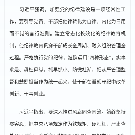
习近平强调，加强党的纪律建设是一项经常性工
作，要引导党员、干部把他律转化为自律，内化为日用
而不觉的言行准则。建立常态化长效化的纪律教育机
制，使纪律教育贯穿干部成长全周期、融入组织管理全
过程。严格执行党的纪律，准确运用“四种形态”，实事
求是、毋枉毋纵，抓早抓小、防微杜渐，把从严管理监
督和鼓励担当作为统一起来，使干部在遵规守纪中改革
创新、干事创业。
习近平指出，要深入推进风腐同查同治。始终坚持
零容忍，把中央八项规定作为铁规矩、硬杠杠，严肃查