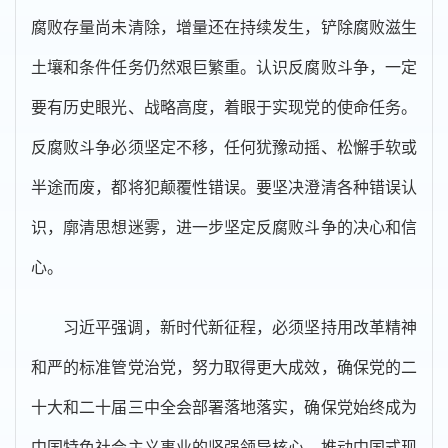
腐败存量尚未清除，增量还在持续发生，铲除腐败滋生
土壤和条件任务仍然艰巨繁重。认识反腐败斗争，一定
要有历史眼光、战略高度，着眼于实现党的使命任务。
反腐败斗争必须坚定不移，任何犹豫动摇、松懈手软或
半途而废，都将犯颠覆性错误。要坚决澄清各种错误认
识，廓清思想迷雾，进一步坚定反腐败斗争的决心和信
心。
习近平强调，新时代新征程，必须坚持用改革精神
和严的标准管党治党，努力取得更大成效，确保党的二
十大和二十届三中全会部署落地落实，确保党始终成为
中国特色社会主义事业的坚强领导核心，推动中国式现