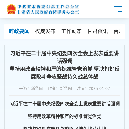
时政要闻
权威发布
工作动态
甘肃资讯
台海资
习近平在二十届中央纪委四次全会上发表重要讲
话强调
坚持用改革精神和严的标准管党治党 坚决打好反
腐败斗争攻坚战持久战总体战
来源：新华网 作者：新华网 时间：2025-01-07
习近平在二十届中央纪委四次全会上发表重要讲话强调
坚持用改革精神和严的标准管党治党