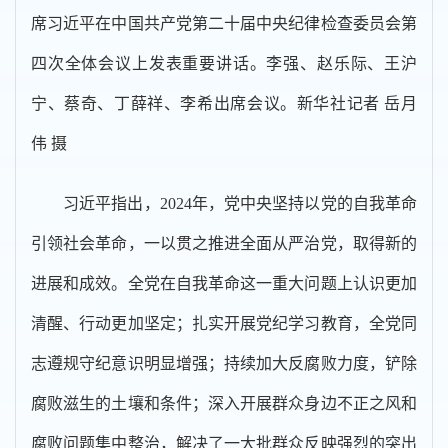
席习近平在中国共产党第二十届中央纪律检查委员会第
四次全体会议上发表重要讲话。李强、赵乐际、王沪
宁、蔡奇、丁薛祥、李希出席会议。新华社记者 岳月
伟 摄
习近平指出，2024年，党中央坚持以党的自我革命
引领社会革命，一以贯之推进全面从严治党，取得新的
进展和成效。全党在自我革命这一重大问题上认识更加
清醒、行动更加坚定；扎实开展党纪学习教育，全党同
志遵规守纪意识明显增强；持续加大反腐败力度，铲除
腐败滋生的土壤和条件；深入开展群众身边不正之风和
腐败问题集中整治，解决了一大批群众反映强烈的突出