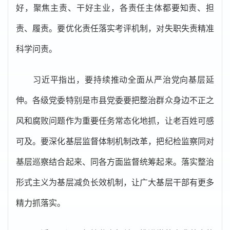
好，聚焦主责、干好主业，各责任主体都要知责、担
责、履责。要优化责任落实考评机制，对失职失责精准
科学问责。
习近平指出，要持续推动全面从严治党向基层延
伸。各级党委特别是市县党委要把整治群众身边不正之
风和腐败问题作为重要任务常态化地抓，让老百姓可感
可及。要深化基层监督体制机制改革，把纪检监察同对
基层巡察结合起来、同各方面监督统筹起来。落实整治
形式主义为基层减负长效机制，让广大基层干部有更多
精力抓落实。