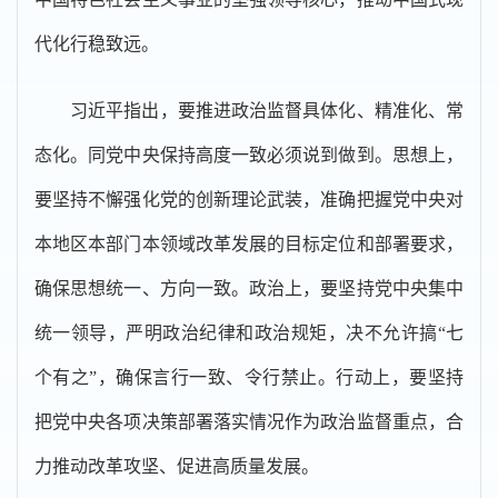
代化行稳致远。
习近平指出，要推进政治监督具体化、精准化、常
态化。同党中央保持高度一致必须说到做到。思想上，
要坚持不懈强化党的创新理论武装，准确把握党中央对
本地区本部门本领域改革发展的目标定位和部署要求，
确保思想统一、方向一致。政治上，要坚持党中央集中
统一领导，严明政治纪律和政治规矩，决不允许搞“七
个有之”，确保言行一致、令行禁止。行动上，要坚持
把党中央各项决策部署落实情况作为政治监督重点，合
力推动改革攻坚、促进高质量发展。