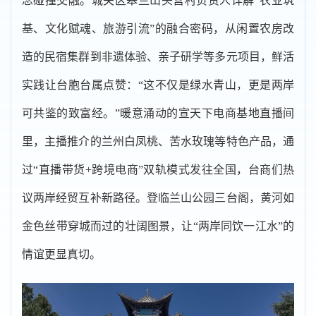
念碰撞交融。城关区皋兰山头营村负责人详解“农业筑
基、文化赋魂、旅游引流”的融合密码，从闲置农房改
造的民宿集群到非遗体验、亲子研学等多元项目，鲜活
实践让台胞台属点赞：“这不仅是绿水青山，更是两岸
可共鉴的致富经。”暖意涌动的宣天下电商基地直播间
里，主播推介的兰州白凤桃、苦水玫瑰等特色产品，通
过“直播带货+跨境电商”双轨模式发往全国，台商们热
议两岸经贸互补新路径。登临兰山公园三台阁，黄河如
金色丝带穿城而过的壮阔图景，让“两岸同饮一江水”的
情谊更显真切。