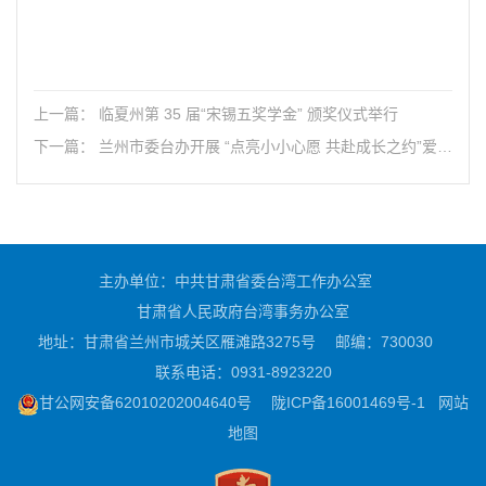
上一篇： 临夏州第 35 届“宋锡五奖学金” 颁奖仪式举行
下一篇： 兰州市委台办开展 “点亮小小心愿 共赴成长之约”爱心
助学活动
主办单位：中共甘肃省委台湾工作办公室
甘肃省人民政府台湾事务办公室
地址：甘肃省兰州市城关区雁滩路3275号
邮编：730030
联系电话：0931-8923220
甘公网安备62010202004640号
陇ICP备16001469号-1
网站
地图