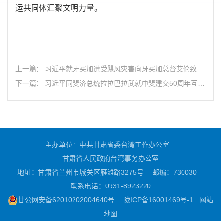
运共同体汇聚文明力量。
上一篇： 习近平就牙买加遭受飓风灾害向牙买加总督艾伦致慰
问电
下一篇： 习近平同斐济总统拉拉巴拉武就中斐建交50周年互致
贺电
主办单位：中共甘肃省委台湾工作办公室
甘肃省人民政府台湾事务办公室
地址：甘肃省兰州市城关区雁滩路3275号
邮编：730030
联系电话：0931-8923220
甘公网安备62010202004640号
陇ICP备16001469号-1
网站
地图