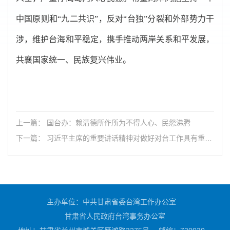
中国原则和“九二共识”，反对“台独”分裂和外部势力干
涉，维护台海和平稳定，携手推动两岸关系和平发展，
共襄国家统一、民族复兴伟业。
上一篇： 国台办：赖清德所作所为不得人心、民怨沸腾
下一篇： 习近平主席的重要讲话精神对做好对台工作具有重要
指导意义
主办单位：中共甘肃省委台湾工作办公室
甘肃省人民政府台湾事务办公室