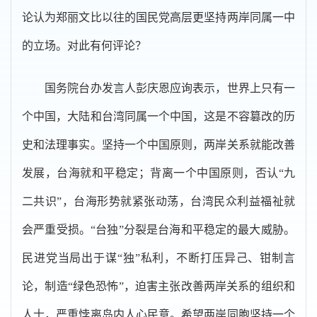
论认为郑丽文比以往的国民党高层更坚持两岸同属一中
的立场。对此有何评论？
国务院台办发言人彭庆恩应询表示，世界上只有一
个中国，大陆和台湾同属一个中国，这是不容篡改的历
史和法理事实。坚持一个中国原则，两岸关系就能改善
发展，台海就和平稳定；背离一个中国原则，否认“九
二共识”，台海形势就紧张动荡，台湾民众利益福祉就
会严重受损。“台独”分裂是台海和平稳定的最大威胁。
民进党当局出于谋“独”私利，不断打压异己、钳制言
论，制造“绿色恐怖”，迫害主张改善两岸关系的组织和
人士，严重悖离岛内人心民意。希望两岸同胞坚持一个